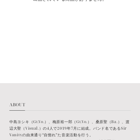
ABOUT
中島ヨシキ（Gt.Vo.）、梅原裕一郎（Gt.Vo.）、桑原聖（Ba.）、渡
辺大聖（Visual.）の4人で2019年7月に結成。バンド名であるSir
Vanityの由来通り“自惚れ”た音楽活動を行う。