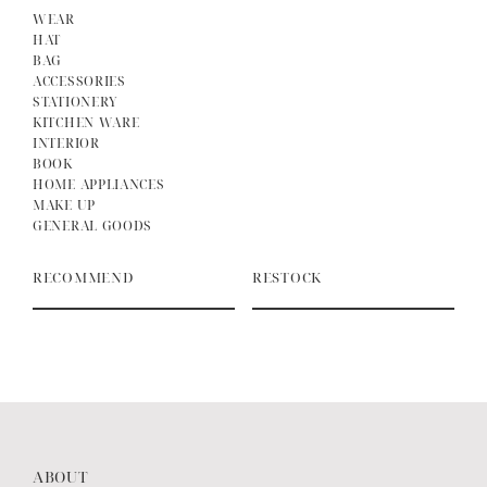
WEAR
HAT
BAG
ACCESSORIES
STATIONERY
KITCHEN WARE
INTERIOR
BOOK
HOME APPLIANCES
MAKE UP
GENERAL GOODS
RECOMMEND
RESTOCK
ABOUT