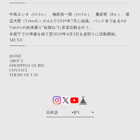
中島ヨシキ（Gt.Vo.）、梅原裕一郎（Gt.Vo.）、桑原聖（Ba.）、渡
辺大聖（Visual.）の4人で2019年7月に結成。バンド名であるSir
Vanityの由来通り“自惚れ”た音楽活動を行う。
水面下での準備を経て翌2020年4月1日を皮切りに活動開始。
MENU
HOME
ABOUT
SHOPPING GUIDE
CONTACT
TERMS OF USE