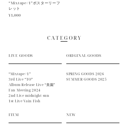
“Mixtape#1”ポスターリーフ
レット
¥1,000
CATEGORY
LIVE GOODS
ORIGINAL GOODS
“Mixtape#1”
SPRING GOODS 2026
3rd Live “TO”
SUMMER GOODS 2025
Album Release Live “美園”
Fan Meeting 2024
2nd Live midnight sun
1st Live Vain Fish
ITEM
NEW