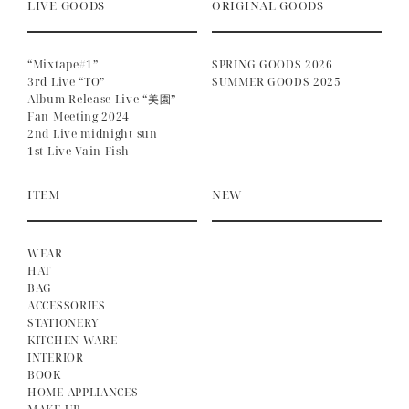
LIVE GOODS
ORIGINAL GOODS
“Mixtape#1”
SPRING GOODS 2026
3rd Live “TO”
SUMMER GOODS 2025
Album Release Live “美園”
Fan Meeting 2024
2nd Live midnight sun
1st Live Vain Fish
ITEM
NEW
WEAR
HAT
BAG
ACCESSORIES
STATIONERY
KITCHEN WARE
INTERIOR
BOOK
HOME APPLIANCES