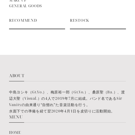
MAKE UP
GENERAL GOODS
RECOMMEND
RESTOCK
ABOUT
中島ヨシキ（Gt.Vo.）、梅原裕一郎（Gt.Vo.）、桑原聖（Ba.）、渡
辺大聖（Visual.）の4人で2019年7月に結成。バンド名であるSir
Vanityの由来通り“自惚れ”た音楽活動を行う。
水面下での準備を経て翌2020年4月1日を皮切りに活動開始。
MENU
HOME