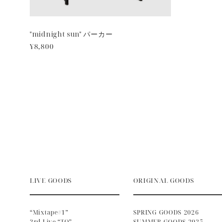
"midnight sun" パーカー
¥8,800
LIVE GOODS
ORIGINAL GOODS
“Mixtape#1”
SPRING GOODS 2026
3rd Live “TO”
SUMMER GOODS 2025