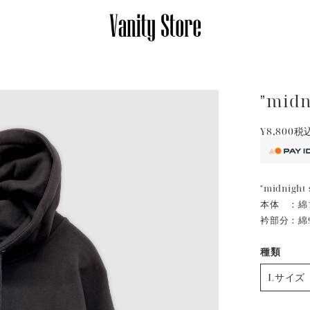
"mid
¥8,800
税
"midnig
本体 ：綿1
衿部分：綿
種類