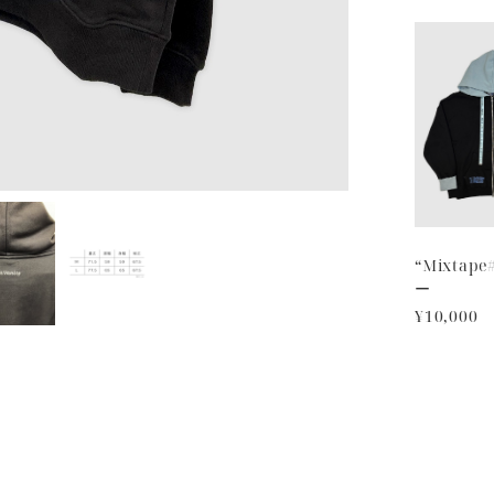
“Mixtap
ー
¥10,000