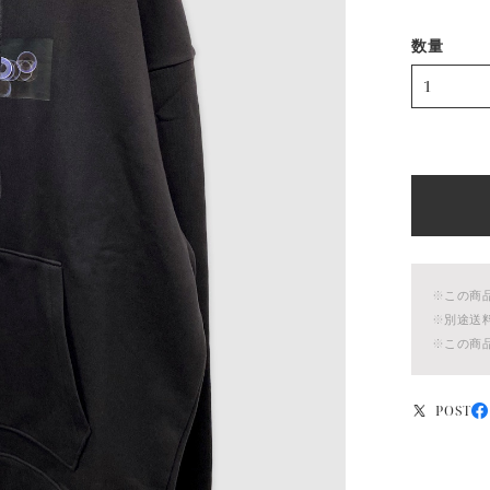
数量
※この商
※別途送
※この商
POST