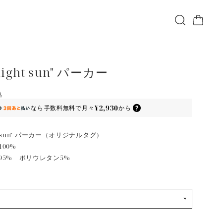
night sun" パーカー
込
¥2,930
なら
手数料無料で
月々
から
ht sun" パーカー（オリジナルタグ）
00%
95% ポリウレタン5%