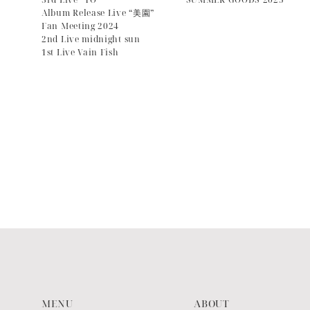
Album Release Live “美園”
Fan Meeting 2024
2nd Live midnight sun
1st Live Vain Fish
MENU
ABOUT