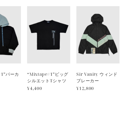
e#1”パーカ
“Mixtape#1”ビッグ
Sir Vanity ウィンド
シルエットTシャツ
ブレーカー
¥4,400
¥12,800